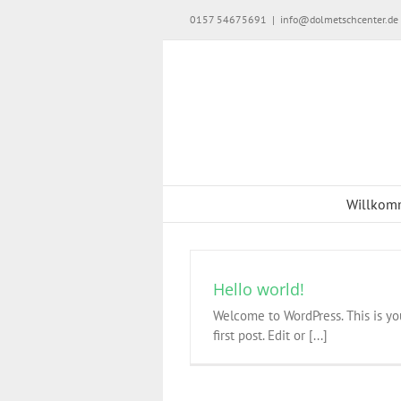
Skip
0157 54675691
|
info@dolmetschcenter.de
to
content
Willkom
Hello world!
Welcome to WordPress. This is yo
first post. Edit or [...]