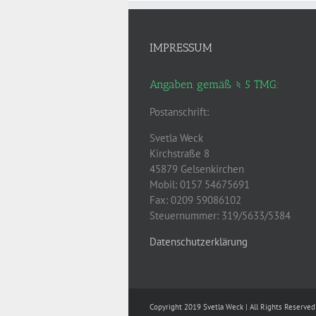
IMPRESSUM
Angaben gemäß § 5 TMG:
Postanschrift:
Svetla Weck
Kirchstraße 8
45879 Gelsenkirchen
Mobil: 0157 54675691
Fax: 0209 59086102
Steuernummer: 319/5633/5384
Datenschutzerklärung
Copyright 2019 Svetla Weck | All Rights Reserved