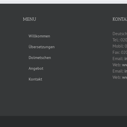
MENU
KONTA
Deutsch
Willkommen
Tel.: 0
Mobil: 
Übersetzungen
Fax: 02
Dolmetschen
Email:
i
Web:
ww
Angebot
Email:
i
Web:
ww
Kontakt